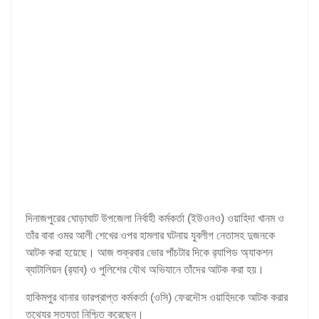
দিনাজপুরের ঘোড়াঘাট উপজেলা নির্বাহী কর্মকর্তা (ইউওনও) ওয়াহিদা খানম ও
তাঁর বাবা ওমর আলী শেখের ওপর হামলার ঘটনায় যুবলীগ নেতাসহ দুজনকে
আটক করা হয়েছে। আজ শুক্রবার ভোর পাঁচটার দিকে র‍্যাপিড অ্যাকশন
ব্যাটালিয়ন (র‍্যাব) ও পুলিশের যৌথ অভিযানে তাঁদের আটক করা হয়।
হাকিমপুর থানার ভারপ্রাপ্ত কর্মকর্তা (ওসি) ফেরদৌস ওয়াহিদকে আটক করার
তথ্যের সত্যতা নিশ্চিত করেছেন।