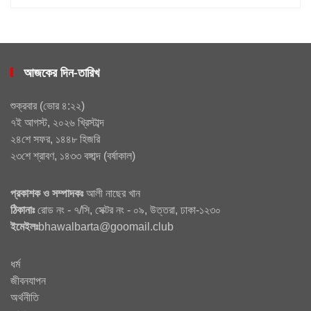
আজকের দিন-তারিখ
শুক্রবার
(
ভোর ৪:২২
)
৭ই আগস্ট, ২০২৬ খ্রিস্টাব্দ
২৪শে সফর, ১৪৪৮ হিজরি
২৩শে শ্রাবণ, ১৪৩৩ বঙ্গাব্দ
(
বর্ষাকাল
)
প্রকাশক ও সম্পাদকঃ
আলী নাছের খান
ঠিকানাঃ
রোড নং - ৭/সি, সেক্টর নং - ০৯, উত্তরা, ঢাকা-১২৩০
ইমেইলঃ
bhawalbarta@goomail.club
ধর্ম
জীবনযাপন
অর্থনীতি