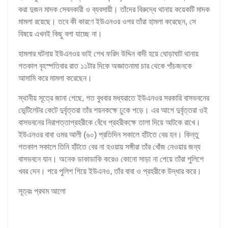
করা দুজন মাদক সেবনকারী ও ব্যবসায়ী। তাঁদের বিরুদ্ধে থানায় কয়েকটি মাদক
মামলা রয়েছে। তবে কী কারণে ইউএনওর ওপর তাঁরা হামলা করেছেন, সে
বিষয়ে এখনই কিছু বলা যাচ্ছে না।
হামলার ঘটনায় ইউএনওর ভাই শেখ ফরিদ উদ্দিন বাদী হয়ে ঘোড়াঘাট থানায়
গতকাল বৃহস্পতিবার রাত ১১টার দিকে অজ্ঞাতনামা চার থেকে পাঁচজনকে
আসামি করে মামলা করেছেন।
স্থানীয় সূত্রে জানা গেছে, গত বুধবার মধ্যরাতে ইউএনওর সরকারি বাসভবনের
ভেন্টিলেটর কেটে দুর্বৃত্তরা তাঁর শয়নকক্ষে ঢুকে পড়ে। এর আগে দুর্বৃত্তরা ওই
বাসভবনের নিরাপত্তাপ্রহরীকে বেঁধে প্রহরীকক্ষে তালা দিয়ে আটকে রাখে।
ইউএনওর বাবা ওমর আলী (৬০) প্রতিদিন সকালে হাঁটতে বের হন। কিন্তু
গতকাল সকালে তিনি হাঁটতে বের না হওয়ায় সঙ্গীরা তাঁর খোঁজ নেওয়ার জন্য
বাসভবনে যান। অনেক ডাকাডাকি করেও কোনো সাড়া না পেয়ে তাঁরা পুলিশে
খবর দেন। পরে পুলিশ গিয়ে ইউএনও, তাঁর বাবা ও প্রহরীকে উদ্ধার করে।
সূত্রঃ প্রথম আলো