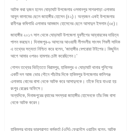
আটক করা দুজন হলেন ঘোড়াঘাট উপজেলার ওসমানপুর সাগরপাড়া এলাকার
আবুল কালামের ছেলে জাহাঙ্গীর হোসেন (৪২)। অন্যজন একই উপজেলার
রানীগঞ্জ কষিগারি এলাকার আমজাদ হোসেনের ছেলে আসাদুল ইসলাম (৩৫)।
জাহাঙ্গীর ২০১৭ সাল থেকে ঘোড়াঘাট উপজেলা যুবলীগের আহ্বায়কের দায়িত্ব
পালন করছেন। দিনাজপুর-৬ আসনের আওয়ামী লীগদলীয় সাংসদ শিবলী সাদিক
এ তথ্যের সত্যতা নিশ্চিত করে বলেন, ‘জাহাঙ্গীর বেপরোয়া টাইপের। কিছুদিন
আগে আমার ওপরও হামলার চেষ্টা করেছিলেন।’
গোপন তথ্যের ভিত্তিতে বিরামপুর, হাকিমপুর ও ঘোড়াঘাট থানার পুলিশের
একটি দল আজ ভোর পৌনে পাঁচটার দিকে হাকিমপুর উপজেলার কালিগঞ্জ
এলাকায় বোনের বাসা থেকে আটক করে আসাদুলকে। তাঁকে নিয়ে যাওয়া হয়
রংপুর রেঞ্জের অফিসে।
অন্যদিকে, দিনাজপুরের র‍্যাবের সদস্যরা জাহাঙ্গীর হোসেনকে তাঁর নিজ বাসা
থেকে আটক করেন।
হাকিমপুর থানার ভারপ্রাপ্ত কর্মকর্তা (ওসি) ফেরদৌস ওয়াহিদ বলেন, আটক