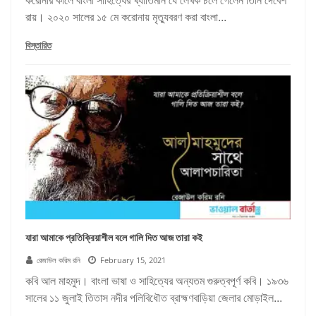
করোনার কালে বাংলা সাহিত্যের খ্যাতিমান যে লেখক চলে গেলেন তিনি দেবেশ
রায়। ২০২০ সালের ১৫ মে করোনায় মৃত্যুবরণ করা বাংলা...
বিস্তারিত
যারা আমাকে প্রতিক্রিয়াশীল বলে গালি দিত আজ তারা কই
রেজাউল করিম রনি
February 15, 2021
কবি আল মাহমুদ। বাংলা ভাষা ও সাহিত্যের অন্যতম গুরুত্বপূর্ণ কবি। ১৯৩৬
সালের ১১ জুলাই তিতাস নদীর পলিবিধৌত ব্রাহ্মণবাড়িয়া জেলার মোড়াইল...