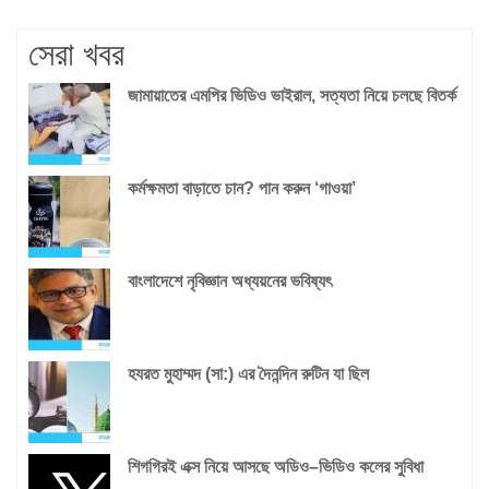
সেরা খবর
জামায়াতের এমপির ভিডিও ভাইরাল, সত্যতা নিয়ে চলছে বিতর্ক
কর্মক্ষমতা বাড়াতে চান? পান করুন ‘গাওয়া’
বাংলাদেশে নৃবিজ্ঞান অধ্যয়নের ভবিষ্যৎ
হযরত মুহাম্মদ (সা:) এর দৈনন্দিন রুটিন যা ছিল
শিগগিরই এক্স নিয়ে আসছে অডিও‌‌–ভিডিও কলের সুবিধা