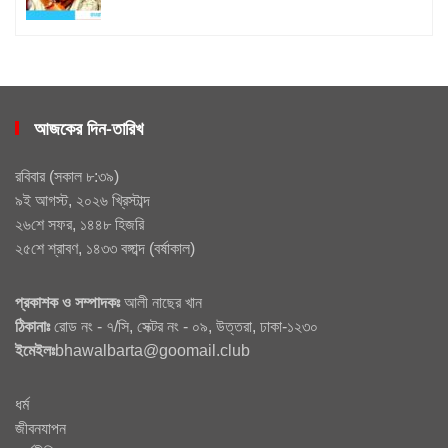
আজকের দিন-তারিখ
রবিবার
(
সকাল ৮:৩৯
)
৯ই আগস্ট, ২০২৬ খ্রিস্টাব্দ
২৬শে সফর, ১৪৪৮ হিজরি
২৫শে শ্রাবণ, ১৪৩৩ বঙ্গাব্দ
(
বর্ষাকাল
)
প্রকাশক ও সম্পাদকঃ
আলী নাছের খান
ঠিকানাঃ
রোড নং - ৭/সি, সেক্টর নং - ০৯, উত্তরা, ঢাকা-১২৩০
ইমেইলঃ
bhawalbarta@goomail.club
ধর্ম
জীবনযাপন