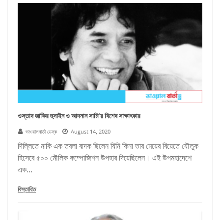
ওস্তাদ জাকির হুসাইন ও আদনান সামি’র বিশেষ সাক্ষাৎকার
ভাওয়ালবার্তা ডেস্ক
August 14, 2020
দিল্লিতে নাকি এক তবলা বাদক ছিলেন যিনি কিনা তার মেয়ের বিয়েতে যৌতুক
হিসেবে ৫০০ মৌলিক কম্পোজিশন উপহার দিয়েছিলেন। এই উপমহাদেশে
এক...
বিস্তারিত